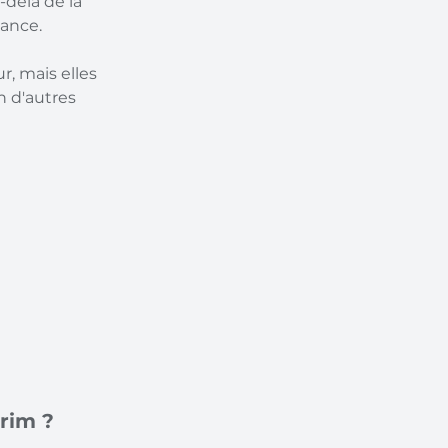
delà de la 
ance. 
, mais elles 
n d'autres 
rim ?