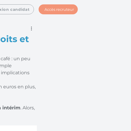
Accès recruteur
xion candidat
oits et
café : un peu 
imple 
 implications 
euros en plus, 
 intérim
. Alors, 