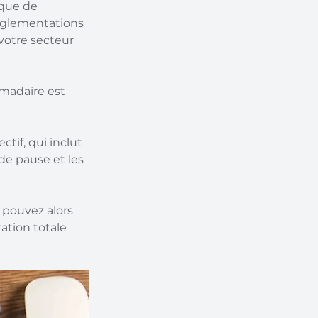
 que de 
réglementations 
votre secteur 
omadaire est 
tif, qui inclut 
de pause et les 
 pouvez alors 
tion totale 