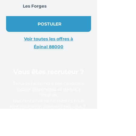
Les Forges
POSTULER
Voir toutes les offres à
Épinal 88000
Vous êtes recruteur ?
Trouvez facilement des candidats
locaux, disponibles et dédiés à
l’intérim.
Des centaines de recruteurs nous
font confiance, pourquoi pas vous ?
En savoir plus