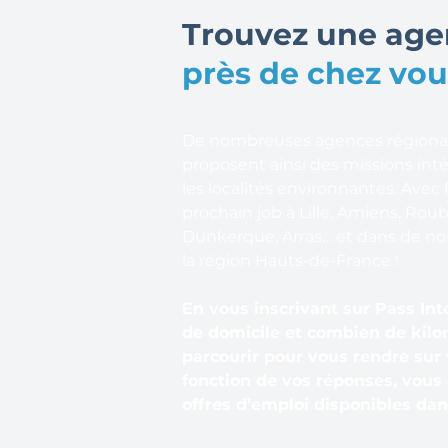
Trouvez une age
près de chez vou
De nombreuses agences régionale
proposent ainsi des missions inté
les localités environnantes. Avec 
prochain job à Lille, Amiens, Rouba
Dunkerque, Arras… et dans de 
la région Hauts-de-France !
En vous inscrivant sur Pass Int
de domicile et combien de kilo
parcourir pour vous rendre sur v
fonction de vos réponses, vou
offres d’emploi disponibles dan