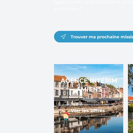
agences de votre secteur et accéd
en intérim !
Trouver ma prochaine missi
AGENCE INTÉRIM
AMIENS
Voir les offres