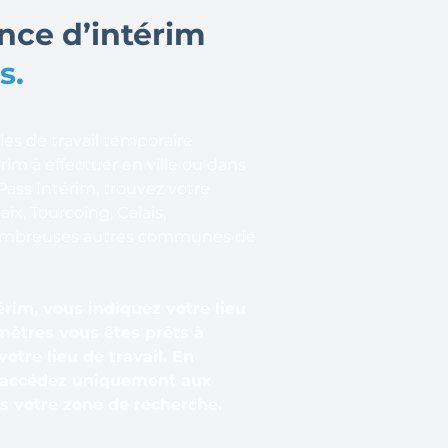
nce d’intérim
s.
s de travail temporaire
rim à effectuer en ville ou dans
Pass Intérim, trouvez votre
ix, Tourcoing, Calais,
nombreuses autres communes de
érim, vous indiquez votre lieu
mètres vous êtes prêts à
otre lieu de travail. En
s accédez uniquement aux
s votre zone de recherche.