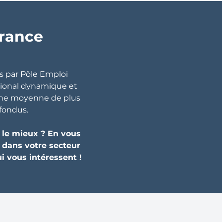
France
s par Pôle Emploi
gional dynamique et
 une moyenne de plus
nfondus.
t le mieux ? En vous
s dans votre secteur
i vous intéressent !