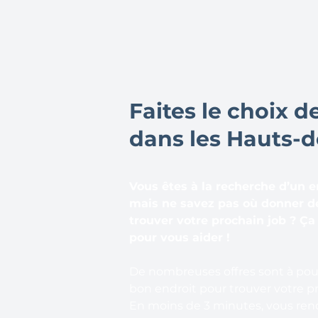
Faites le choix de
dans les Hauts-d
Vous êtes à la recherche d’un 
mais ne savez pas où donner d
trouver votre prochain job ? Ça
pour vous aider !
De nombreuses offres sont à pourv
bon endroit pour trouver votre pr
En moins de 3 minutes, vous rende