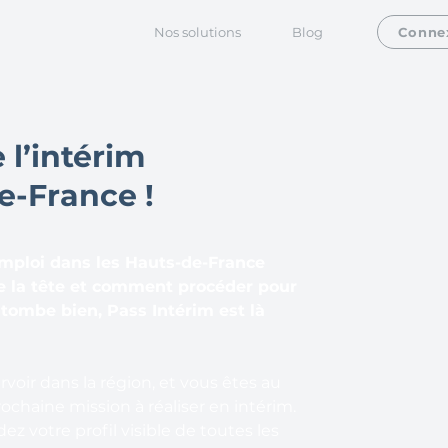
Nos solutions
Blog
Conne
 l’intérim
e-France !
emploi dans les Hauts-de-France
e la tête et comment procéder pour
 tombe bien, Pass Intérim est là
oir dans la région, et vous êtes au
ochaine mission à réaliser en intérim.
z votre profil visible de toutes les