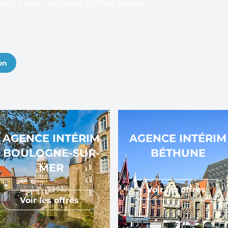
ez à une multitude d’offres à saisir
on
AGENCE INTÉRIM
AGENCE INTÉRIM
BOULOGNE-SUR-
BÉTHUNE
MER
Voir les offres
Voir les offres