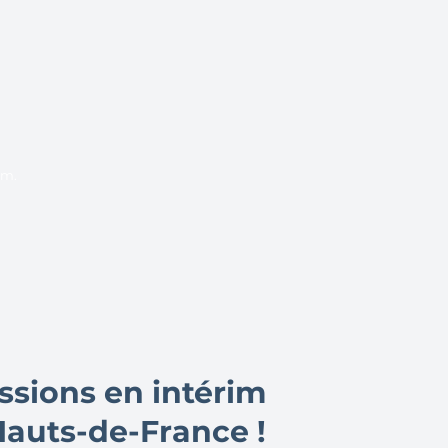
im.
?
ssions en intérim
Hauts-de-France !