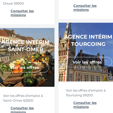
Douai 59500
Consulter les
missions
Consulter les
missions
AGENCE INTÉRIM
AGENCE INTÉRIM
TOURCOING
SAINT-OMER
Voir les offres
Voir les offres
Voir les offres d’emploi à
Tourcoing 59200
Voir les offres d’emploi à
Saint-Omer 62500
Consulter les
missions
Consulter les
missions