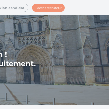
Accès recruteur
xion candidat
 !
tuitement.