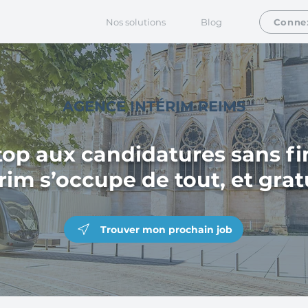
Nos solutions
Blog
Conne
AGENCE INTÉRIM REIMS
top aux candidatures sans fin
rim s’occupe de tout, et gra
Trouver mon prochain job