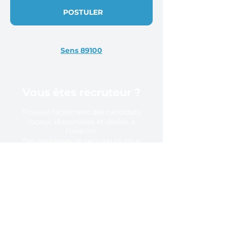
POSTULER
Sens 89100
Vous êtes recruteur ?
Trouvez facilement des candidats
locaux, disponibles et dédiés à
l’intérim.
Des centaines de recruteurs nous
font confiance, pourquoi pas vous ?
En savoir plus