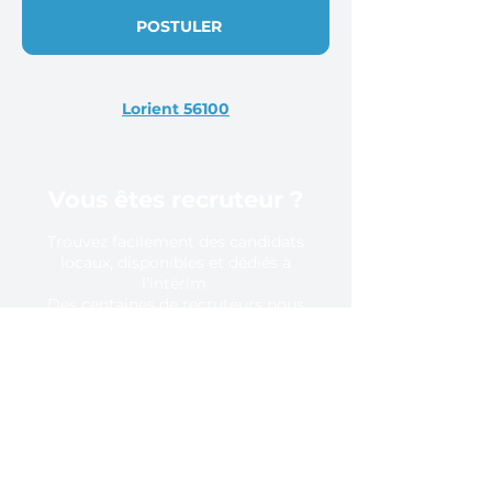
POSTULER
Lorient 56100
Vous êtes recruteur ?
Trouvez facilement des candidats
locaux, disponibles et dédiés à
l’intérim.
Des centaines de recruteurs nous
font confiance, pourquoi pas vous ?
En savoir plus