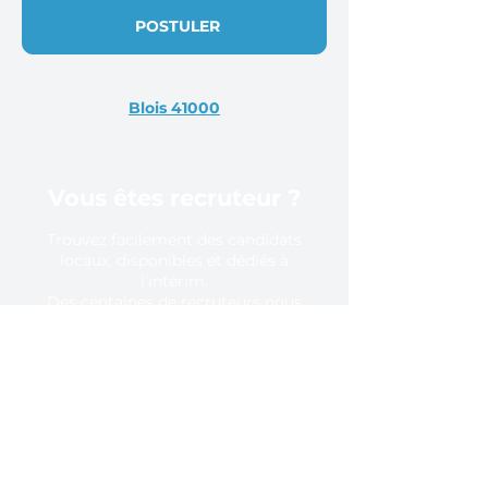
POSTULER
Blois 41000
Vous êtes recruteur ?
Trouvez facilement des candidats
locaux, disponibles et dédiés à
l’intérim.
Des centaines de recruteurs nous
font confiance, pourquoi pas vous ?
En savoir plus