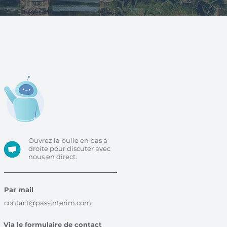
Ouvrez la bulle en bas à
droite pour discuter avec
nous en direct.
Par mail
contact@passinterim.com
Via le formulaire de contact