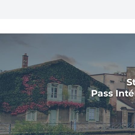
Bar-le-Duc
S
Pass Inté