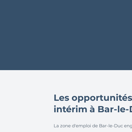
Les opportunités
intérim à Bar-le-
La zone d'emploi de Bar-le-Duc engl