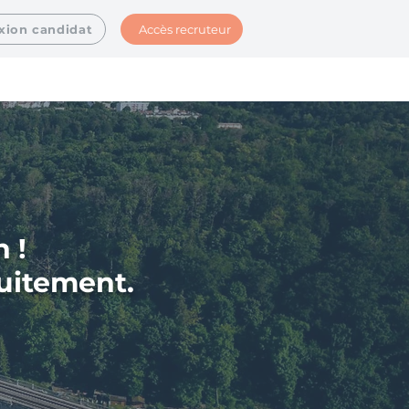
Accès recruteur
xion candidat
 !
tuitement.