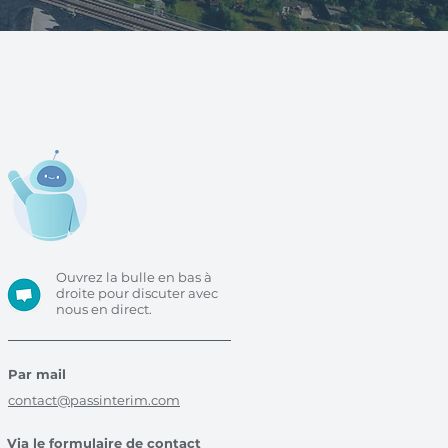
Ouvrez la bulle en bas à
droite pour discuter avec
nous en direct.
Par mail
contact@passinterim.com
Via le formulaire de contact