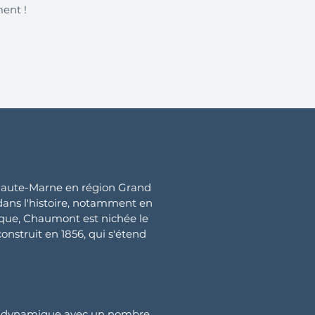
ment !
 Haute-Marne en région Grand
 dans l'histoire, notamment en
phique, Chaumont est nichée le
onstruit en 1856, qui s'étend
st dynamique avec un nombre