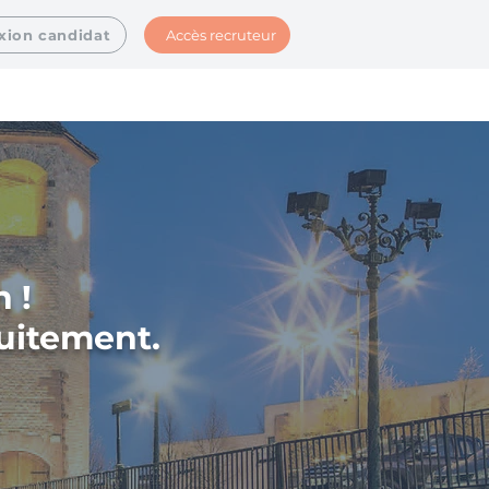
Accès recruteur
xion candidat
 !
tuitement.