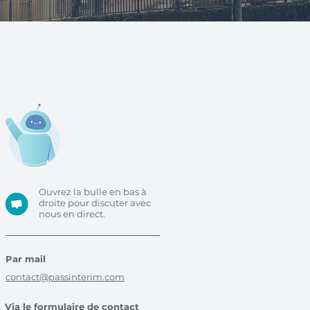
Ouvrez la bulle en bas à
droite pour discuter avec
nous en direct.
Par mail
contact@passinterim.com
Via le formulaire de contact