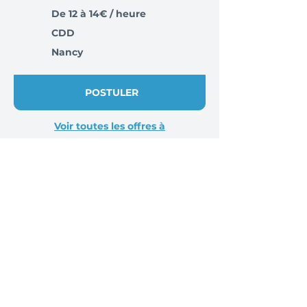
De 12 à 14€ / heure
CDD
Nancy
POSTULER
Voir toutes les offres à
Nancy 54000
Vous êtes recruteur ?
Trouvez facilement des candidats
locaux, disponibles et dédiés à
l’intérim.
Des centaines de recruteurs nous
font confiance, pourquoi pas vous ?