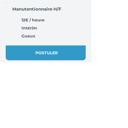
Manutentionnaire H/F
12€ / heure
Intérim
Gueux
POSTULER
Voir toutes les offres à
Reims 51100
Vous êtes recruteur ?
Trouvez facilement des candidats
locaux, disponibles et dédiés à
l’intérim.
Des centaines de recruteurs nous