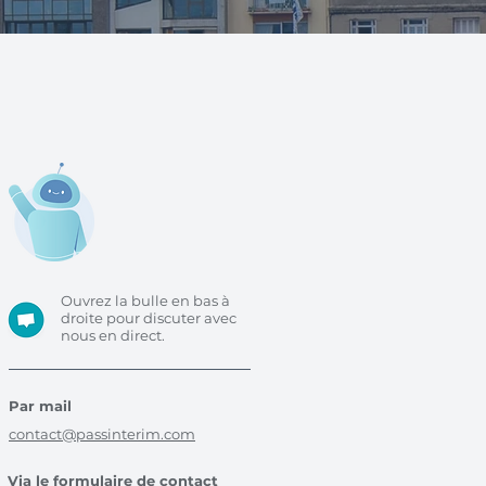
Ouvrez la bulle en bas à
droite pour discuter avec
nous en direct.
Par mail
contact@passinterim.com
Via le formulaire de contact