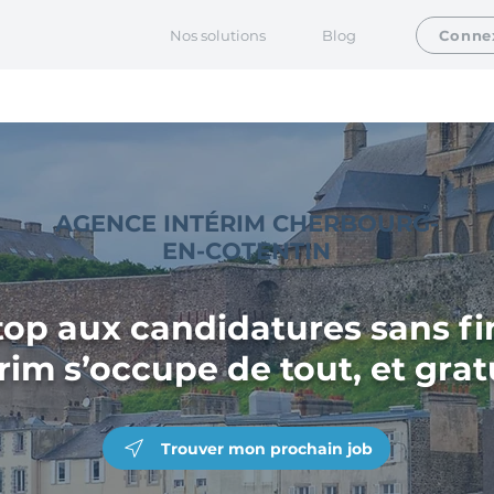
Nos solutions
Blog
Conne
AGENCE INTÉRIM CHERBOURG-
EN-COTENTIN
en-Cotentin
top aux candidatures sans fin
rim s’occupe de tout, et gra
Trouver mon prochain job