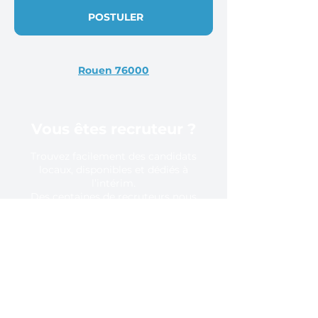
POSTULER
Rouen 76000
Vous êtes recruteur ?
Trouvez facilement des candidats
locaux, disponibles et dédiés à
l’intérim.
Des centaines de recruteurs nous
font confiance, pourquoi pas vous ?
En savoir plus