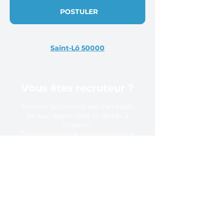
POSTULER
Saint-Lô 50000
Vous êtes recruteur ?
Trouvez facilement des candidats
locaux, disponibles et dédiés à
l’intérim.
Des centaines de recruteurs nous
font confiance, pourquoi pas vous ?
En savoir plus