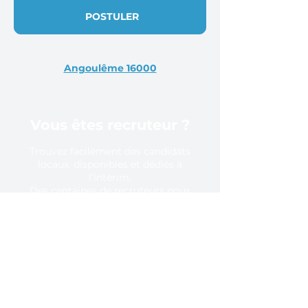
POSTULER
Angoulême 16000
Vous êtes recruteur ?
Trouvez facilement des candidats
locaux, disponibles et dédiés à
l’intérim.
Des centaines de recruteurs nous
font confiance, pourquoi pas vous ?
En savoir plus