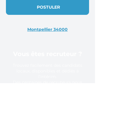
POSTULER
Montpellier 34000
Vous êtes recruteur ?
Trouvez facilement des candidats
locaux, disponibles et dédiés à
l’intérim.
Des centaines de recruteurs nous
font confiance, pourquoi pas vous ?
En savoir plus