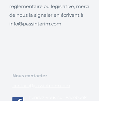
réglementaire ou législative, merci
de nous la signaler en écrivant à
info@passinterim.com
.
Nous contacter
contact@passinterim.com
Rendez-vous sur Facebook
pour voir toutes les
dernières actualités.
Nos offres d'emploi en France