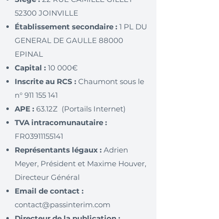
52300 JOINVILLE
Établissement secondaire :
1 PL DU
GENERAL DE GAULLE 88000
EPINAL
Capital :
10 000€
Inscrite au RCS :
Chaumont sous le
n°
911 155 141
APE :
63.12Z (Portails Internet)
TVA intracomunautaire :
FR03911155141
Représentants légaux :
Adrien
Meyer, Président et Maxime Houver,
Directeur Général
Email de contact :
contact@passinterim.com
Directeur de la publication :