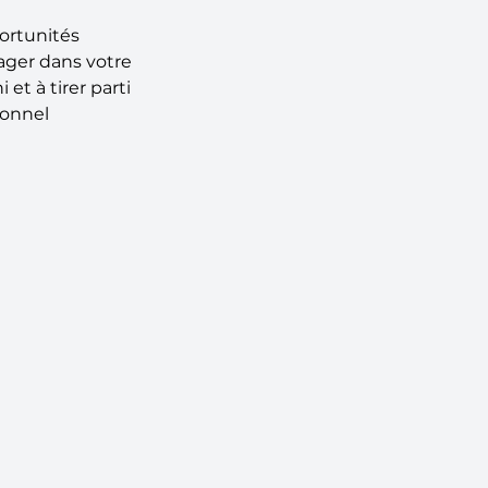
portunités 
ager dans votre 
t à tirer parti 
ionnel 