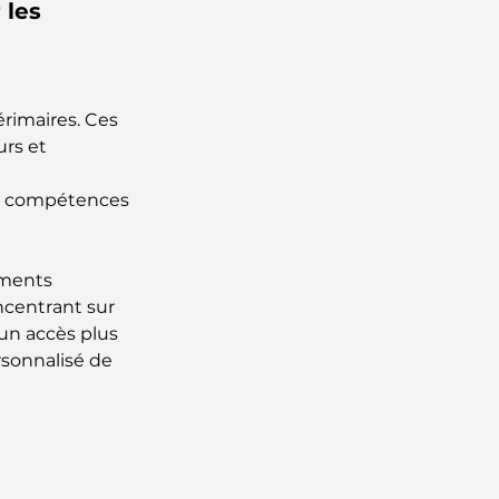
les 
 
rimaires. Ces 
rs et 
es compétences 
éments 
ncentrant sur 
 un accès plus 
rsonnalisé de 