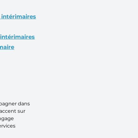
 intérimaires
intérimaires
maire
pagner dans 
accent sur 
engage 
rvices 