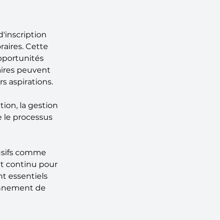
'inscription 
aires. Cette 
opportunités 
aires peuvent 
 aspirations. 
tion, la gestion 
e le processus 
usifs comme 
t continu pour 
t essentiels 
onnement de 