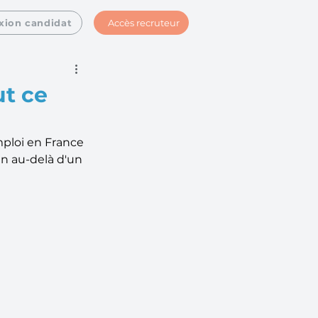
Accès recruteur
xion candidat
ut ce
ploi en France 
n au-delà d'un 