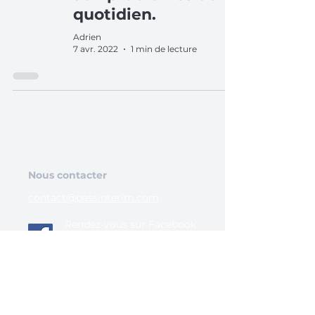
quotidien.
Adrien
7 avr. 2022
1 min de lecture
Nous contacter
contact@passinterim.com
Rendez-vous sur Facebook
pour voir toutes les
dernières actualités.
Nos offres d'emploi en France