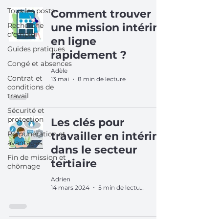
Tous les posts
Comment trouver
Recherche
une mission intérim
d'emploi
en ligne
Guides pratiques
rapidement ?
Congé et absences
Adèle
Contrat et
13 mai
8 min de lecture
conditions de
travail
Sécurité et
protection
Les clés pour
Rémunération et
travailler en intérim
avantages
dans le secteur
Fin de mission et
tertiaire
chômage
Adrien
14 mars 2024
5 min de lecture