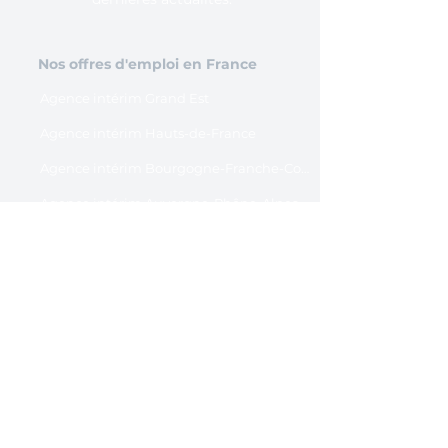
Nos offres d'emploi en France
Agence intérim Grand Est
Agence intérim Hauts-de-France
Agence intérim Bourgogne-Franche-Comté
Agence intérim Auvergne-Rhône-Alpes
Agence intérim Normandie
Agence intérim Bretagne
Agence intérim Île-de-France
Agence intérim Pays de la Loire
Agence intérim Provence-Alpes-Côte d'Azur
Agence intérim Centre-Val de Loire