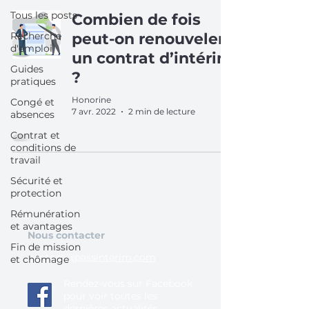
Tous les posts
Combien de fois
Recherche
peut-on renouveler
d'emploi
un contrat d’intérim
Guides
?
pratiques
Honorine
Congé et
7 avr. 2022
2 min de lecture
absences
Contrat et
conditions de
travail
Sécurité et
protection
Rémunération
et avantages
Nous contacter
Fin de mission
contact@passinterim.com
et chômage
Rendez-vous sur Facebook
pour voir toutes les
dernières actualités.