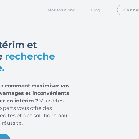
Nos solutions
Blog
Conne
ntérim et
e
recherche
.
ur
comment
maximiser vos
avantages et inconvénients
ter en intérim ?
Vous êtes
xperts vous offre des
nédites et des solutions pour
 réussite.