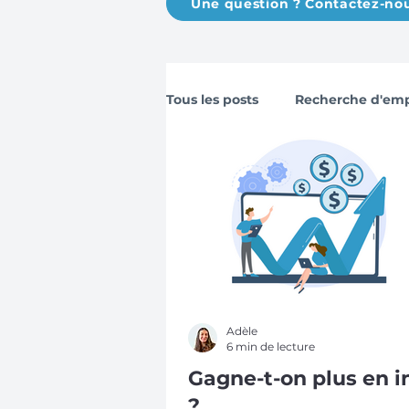
Une question ? Contactez-no
Tous les posts
Recherche d'emp
Sécurité et protection
Rém
Adèle
6 min de lecture
Gagne-t-on plus en i
?