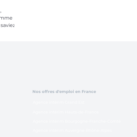
,
comme
saviez-
Nos offres d'emploi en France
Agence intérim Grand Est
Agence intérim Hauts-de-France
Agence intérim Bourgogne-Franche-Comté
Agence intérim Auvergne-Rhône-Alpes