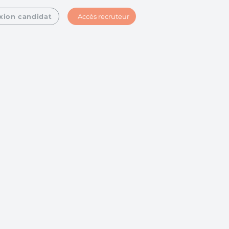
Accès recruteur
xion candidat