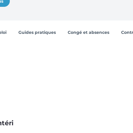
us
loi
Guides pratiques
Congé et absences
Contr
unération et avantages
Fin de mission et chômage
ntérim