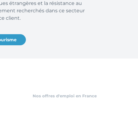
ues étrangères et la résistance au
èrement recherchés dans ce secteur
ce client.
tourisme
Nos offres d'emploi en France
Agence intérim Grand Est
Agence intérim Hauts-de-France
Agence intérim Bourgogne-Franche-Comté
Agence intérim Auvergne-Rhône-Alpes