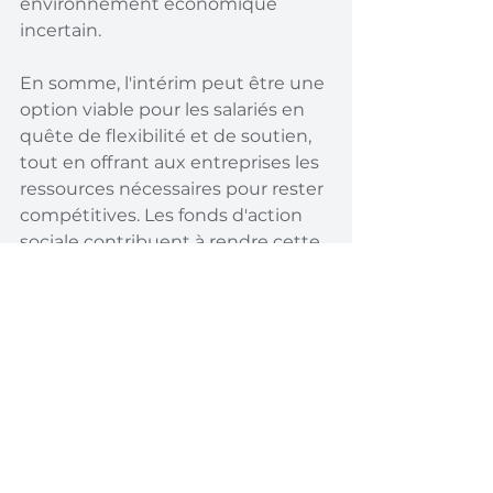
environnement économique 
incertain.
En somme, l'intérim peut être une 
option viable pour les salariés en 
quête de flexibilité et de soutien, 
tout en offrant aux entreprises les 
ressources nécessaires pour rester 
compétitives. Les fonds d'action 
sociale contribuent à rendre cette 
option encore plus attrayante, en 
offrant un filet de sécurité aux 
travailleurs.
Conclusion
Travailler en intérim toute sa vie
est une décision qui ne doit pas 
être prise à la légère. Cependant, 