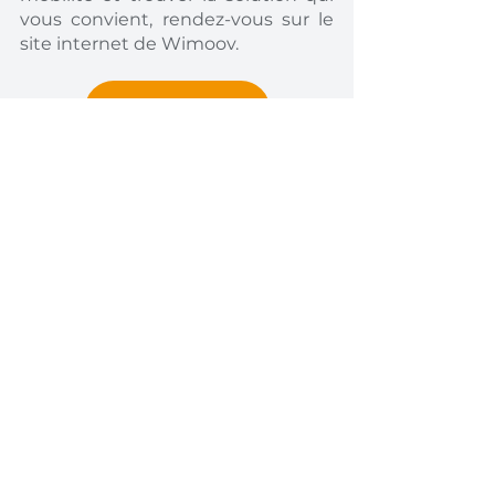
vous convient, rendez-vous sur le 
site internet de Wimoov. 
Contacter Wimoov
Facilitez votre 
recherche d’emploi 
avec Pass Intérim ! 
Lorsque vous souhaitez postuler à 
des offres d’emploi en intérim, 
vous devez vous inscrire dans 
chaque agence (Adecco, Randstad, 
Manpower, Crit…) de votre zone 
géographique. C’est un processus 
qui vous demande du temps et 
qui peut être décourageant. 